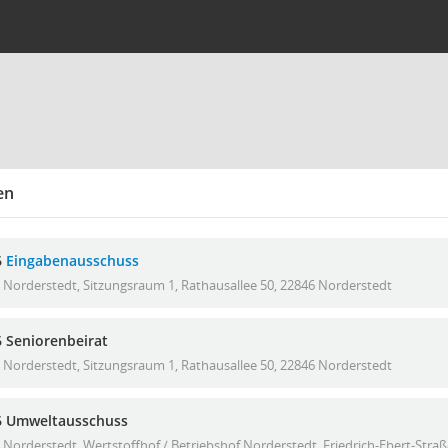
en
6
Eingabenausschuss
Norderstedt, Sitzungsraum 1, Rathausallee 50, 22846 Norderstedt
6 Seniorenbeirat
Norderstedt, Sitzungsraum 1, Rathausallee 50, 22846 Norderstedt
6 Umweltausschuss
Norderstedt, Wertstoffhof / Betriebshof Norderstedt, Friedrich-Ebert-Stra