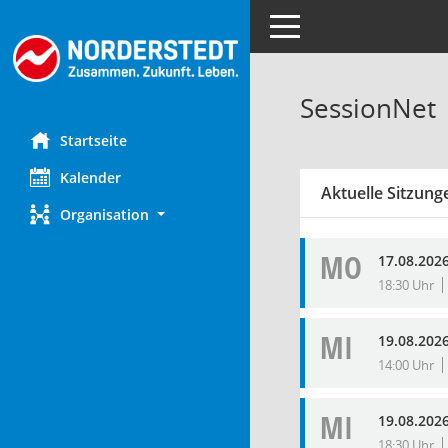
Toggle navigation
SessionNet
Startseite
Kalender
Aktuelle Sitzung
Organisation
MO
17.08.202
18:30 Uhr
MI
19.08.202
14:00 Uhr
MI
19.08.202
18:30 Uhr