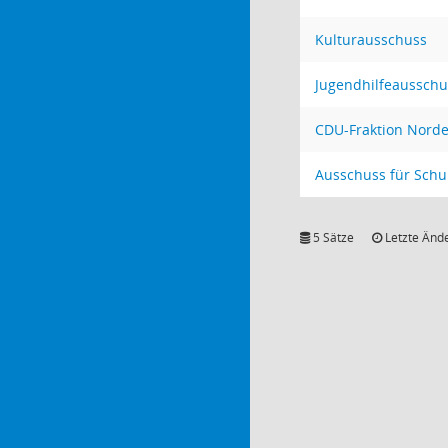
Kulturausschuss
Jugendhilfeausschu
CDU-Fraktion Norde
Ausschuss für Schu
5 Sätze
Letzte Ände