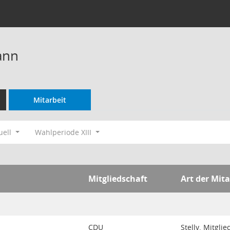
ann
Mitarbeit
uell
Wahlperiode XIII
Mitgliedschaft
Art der Mita
CDU
Stellv. Mitgli