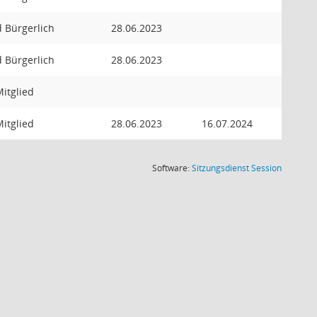
ed Bürgerlich
28.06.2023
ed Bürgerlich
28.06.2023
itglied
itglied
28.06.2023
16.07.2024
(Wird in
Software:
Sitzungsdienst
Session