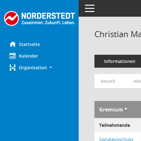
Toggle navigation
Christian M
Startseite
Kalender
Informationen
Organisation
Aktuell
Akt
Gremium
Teilnehmende
Sozialausschuss