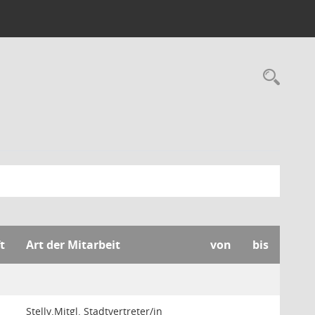
Rec
t
Art der Mitarbeit
von
bis
Stellv.Mitgl. Stadtvertreter/in