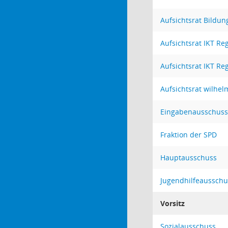
Aufsichtsrat Bildu
Aufsichtsrat IKT R
Aufsichtsrat IKT R
Aufsichtsrat wilhe
Eingabenausschuss
Fraktion der SPD
Hauptausschuss
Jugendhilfeausschu
Vorsitz
Sozialausschuss