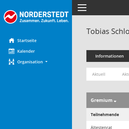
Toggle navigation
Tobias Schl
Startseite
Kalender
Informationen
Organisation
Aktuell
Akt
Gremium
Teilnehmende
Ältestenrat