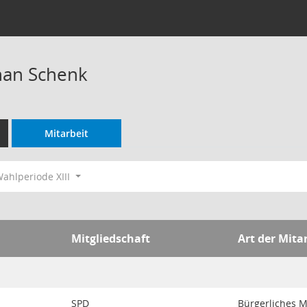
han Schenk
Mitarbeit
ahlperiode XIII
Mitgliedschaft
Art der Mita
SPD
Bürgerliches M