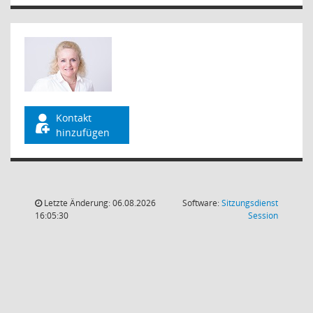
Kontakt
hinzufügen
Letzte Änderung: 06.08.2026
Software:
Sitzungsdienst
(Wird in
16:05:30
Session