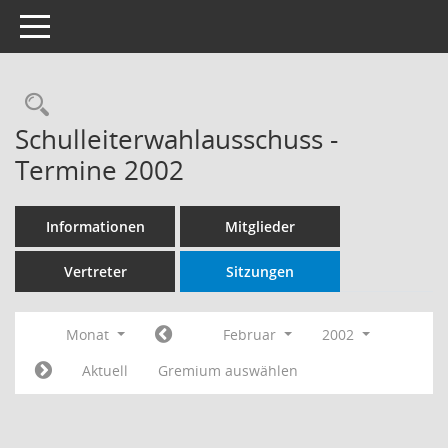
Toggle navigation
Rechercheauswahl
Schulleiterwahlausschuss -
Termine 2002
Informationen
Mitglieder
Vertreter
Sitzungen
Monat
Februar
2002
Aktuell
Gremium auswählen