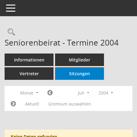
Toggle navigation
Rechercheauswahl
Seniorenbeirat - Termine 2004
Informationen
Mitglieder
Vertreter
Sitzungen
Monat
Juli
2004
Aktuell
Gremium auswählen
Keine Daten gefunden.