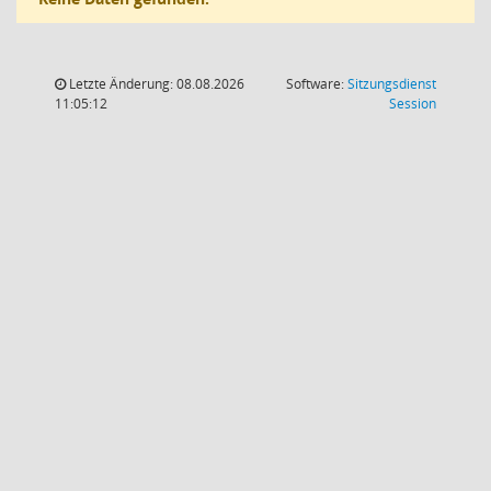
Letzte Änderung: 08.08.2026
Software:
Sitzungsdienst
(Wird in
11:05:12
Session