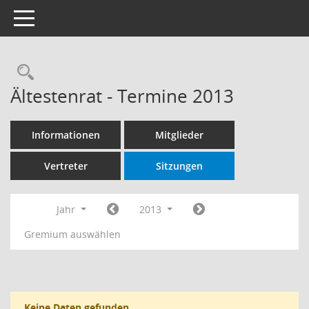
Toggle navigation
Rechercheauswahl
Ältestenrat - Termine 2013
Informationen
Mitglieder
Vertreter
Sitzungen
Jahr
2013
Gremium auswählen
Keine Daten gefunden.