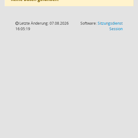
Letzte Änderung: 07.08.2026
Software:
Sitzungsdienst
(Wird in
16:05:19
Session