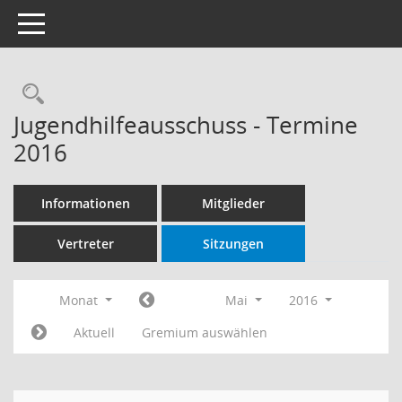
Toggle navigation
Rechercheauswahl
Jugendhilfeausschuss - Termine
2016
Informationen
Mitglieder
Vertreter
Sitzungen
Monat
Mai
2016
Aktuell
Gremium auswählen