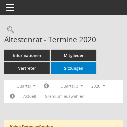
Toggle navigation
Rechercheauswahl
Ältestenrat - Termine 2020
Informationen
Mitglieder
Vertreter
Sitzungen
Quartal
Quartal 3
2020
Aktuell
Gremium auswählen
Keine Daten gefunden.