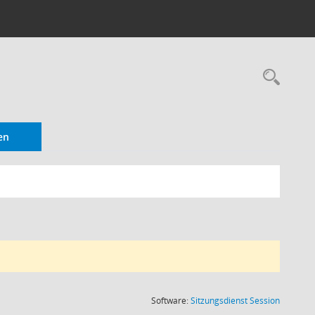
Rec
en
(Wird in
Software:
Sitzungsdienst
Session