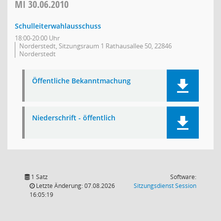
MI
30.06.2010
Schulleiterwahlausschuss
18:00-20:00 Uhr
Norderstedt, Sitzungsraum 1 Rathausallee 50, 22846
Norderstedt
Öffentliche Bekanntmachung
Niederschrift - öffentlich
1 Satz
Software:
(Wird in
Letzte Änderung: 07.08.2026
Sitzungsdienst
Session
16:05:19