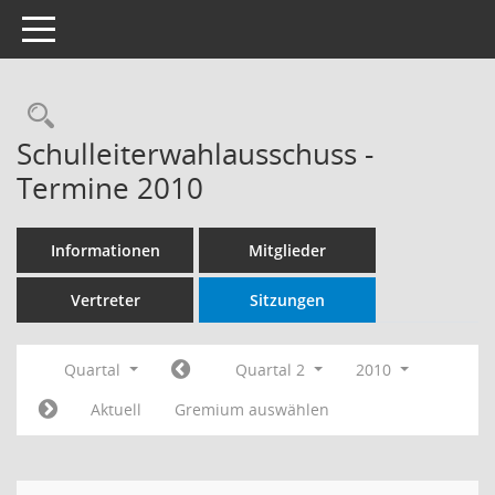
Toggle navigation
Rechercheauswahl
Schulleiterwahlausschuss -
Termine 2010
Informationen
Mitglieder
Vertreter
Sitzungen
Quartal
Quartal 2
2010
Aktuell
Gremium auswählen