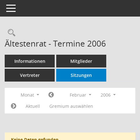
Toggle navigation
Rechercheauswahl
Ältestenrat - Termine 2006
Informationen
Mitglieder
Vertreter
Sitzungen
Monat
Februar
2006
Aktuell
Gremium auswählen
Keine Daten gefunden.