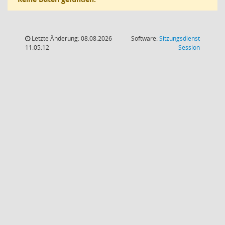
Letzte Änderung: 08.08.2026
Software:
Sitzungsdienst
(Wird in
11:05:12
Session