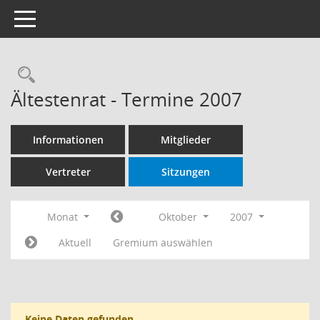
Toggle navigation
Rechercheauswahl
Ältestenrat - Termine 2007
Informationen
Mitglieder
Vertreter
Sitzungen
Monat
Oktober
2007
Aktuell
Gremium auswählen
Keine Daten gefunden.