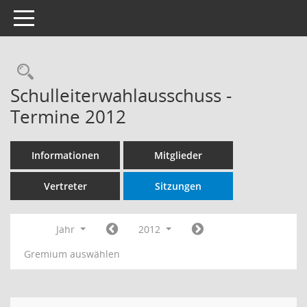
Toggle navigation
Rechercheauswahl
Schulleiterwahlausschuss -
Termine 2012
Informationen
Mitglieder
Vertreter
Sitzungen
Jahr
2012
Gremium auswählen