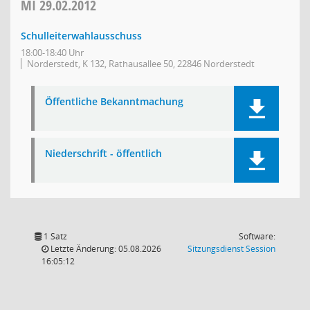
MI
29.02.2012
Schulleiterwahlausschuss
18:00-18:40 Uhr
Norderstedt, K 132, Rathausallee 50, 22846 Norderstedt
Öffentliche Bekanntmachung
Niederschrift - öffentlich
1 Satz
Software:
(Wird in
Letzte Änderung: 05.08.2026
Sitzungsdienst
Session
16:05:12