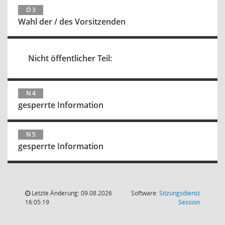
Ö 3
Wahl der / des Vorsitzenden
Nicht öffentlicher Teil:
N 4
gesperrte Information
N 5
gesperrte Information
Letzte Änderung: 09.08.2026
Software:
Sitzungsdienst
(Wird in
16:05:19
Session