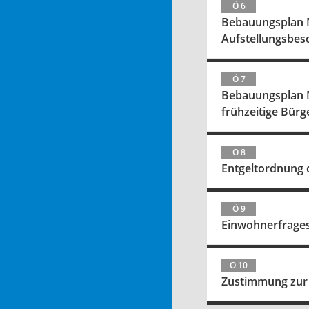
Ö 6
Bebauungsplan Nr
Aufstellungsbesc
Ö 7
Bebauungsplan Nr
frühzeitige Bürg
Ö 8
Entgeltordnung 
Ö 9
Einwohnerfrages
Ö 10
Zustimmung zur 