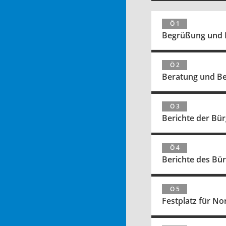
Ö 1
Begrüßung und F
Ö 2
Beratung und Be
Ö 3
Berichte der Bü
Ö 4
Berichte des Bü
Ö 5
Festplatz für No