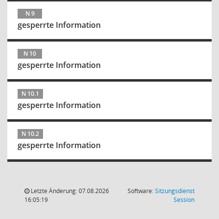
N 9
gesperrte Information
N 10
gesperrte Information
N 10.1
gesperrte Information
N 10.2
gesperrte Information
Letzte Änderung: 07.08.2026
Software:
Sitzungsdienst
(Wird in
16:05:19
Session