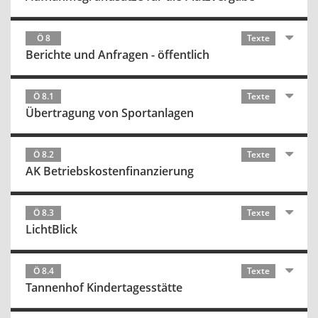
Ö 8
Texte
Berichte und Anfragen - öffentlich
Ö 8.1
Texte
Übertragung von Sportanlagen
Ö 8.2
Texte
AK Betriebskostenfinanzierung
Ö 8.3
Texte
LichtBlick
Ö 8.4
Texte
Tannenhof Kindertagesstätte