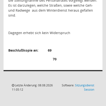
die Stellungnahme des Personalrates vorgelegt werden.
Es ist darzulegen, welche Straßen, sowie welche Geh-
und Radwege
aus dem Winterdienst heraus gefallen
sind.
Dagegen erhebt sich kein Widerspruch
Beschlußkopie an:
69
70
Letzte Änderung: 08.08.2026
Software:
Sitzungsdienst
(Wird in
11:05:12
Session