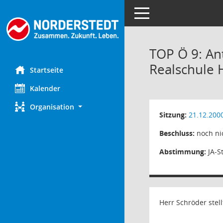
Toggle navigation
TOP Ö 9: An
Realschule 
Startseite
Kalender
Organisation
Sitzung:
21.12.200
Beschluss:
noch nic
Abstimmung:
JA-S
Herr Schröder stel