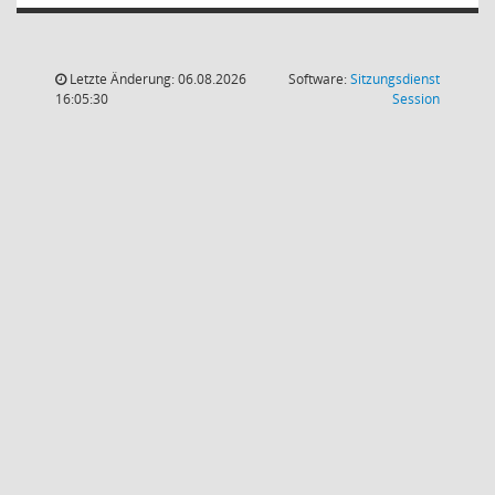
Letzte Änderung: 06.08.2026
Software:
Sitzungsdienst
(Wird in
16:05:30
Session