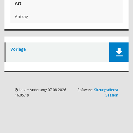
Art
Antrag
Vorlage
Letzte Änderung: 07.08.2026
Software:
Sitzungsdienst
(Wird in
16:05:19
Session