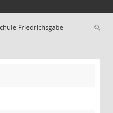
hule Friedrichsgabe
Rec