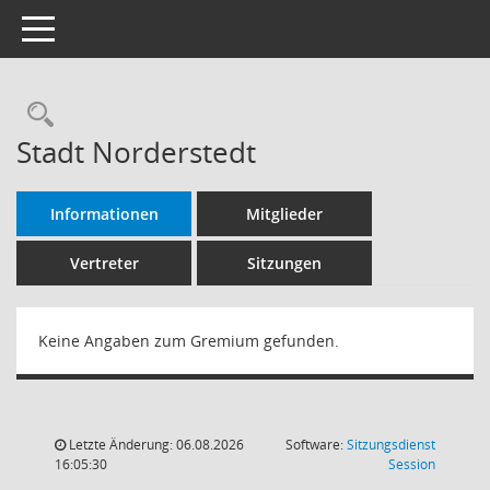
Toggle navigation
Rechercheauswahl
Stadt Norderstedt
Informationen
Mitglieder
Vertreter
Sitzungen
Keine Angaben zum Gremium gefunden.
Letzte Änderung: 06.08.2026
Software:
Sitzungsdienst
(Wird in
16:05:30
Session