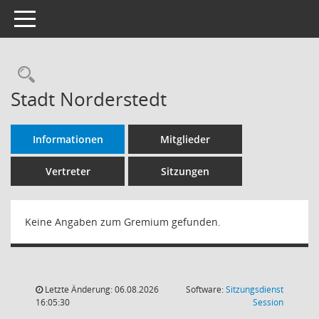
Toggle navigation
Rechercheauswahl
Stadt Norderstedt
Informationen
Mitglieder
Vertreter
Sitzungen
Keine Angaben zum Gremium gefunden.
Letzte Änderung: 06.08.2026
Software:
Sitzungsdienst
(Wird in
16:05:30
Session