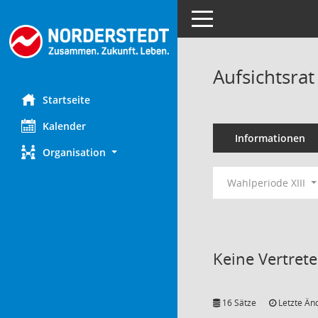
Toggle navigation
Aufsichtsra
Startseite
Kalender
Informationen
Organisation
Wahlperiode XIII
Keine Vertret
16 Sätze
Letzte Än