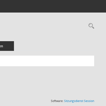
Rec
en
(Wird in
Software:
Sitzungsdienst
Session