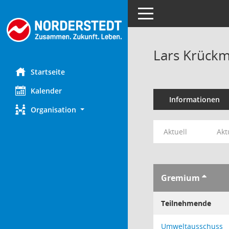
Toggle navigation
Lars Krück
Startseite
Kalender
Informationen
Organisation
Aktuell
Akt
Gremium
Teilnehmende
Umweltausschuss