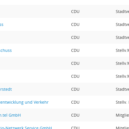
CDU
Stadtv
ss
CDU
Stadtv
CDU
Stadtv
schuss
CDU
Stellv.
CDU
Stellv.
CDU
Stellv.
rstedt
CDU
Stadtv
tentwicklung und Verkehr
CDU
Stellv.
lm.tel GmbH
CDU
Mitgli
egio-Netzwerk Service GmbH
CDU
Mitgli