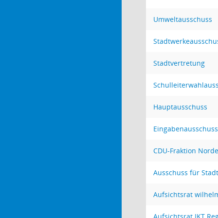
Umweltausschuss
Stadtwerkeausschu
Stadtvertretung
Schulleiterwahlaus
Hauptausschuss
Eingabenausschuss
CDU-Fraktion Norde
Ausschuss für Stad
Aufsichtsrat wilhe
Aufsichtsrat IKT R