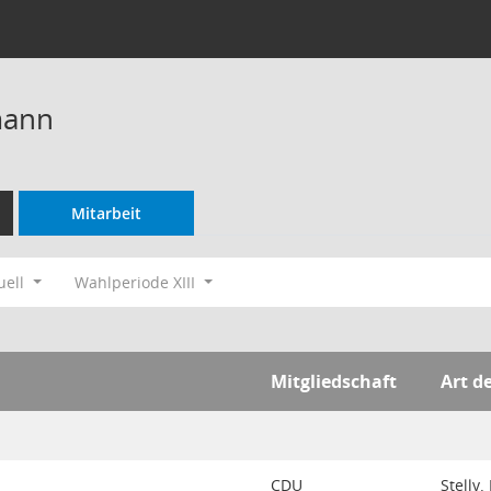
mann
Mitarbeit
uell
Wahlperiode XIII
Mitgliedschaft
Art d
CDU
Stellv.