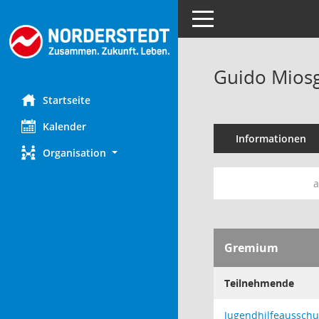
Toggle navigation
Guido Mios
Startseite
Kalender
Informationen
Organisation
a
Gremium
Teilnehmende
Jugendhilfeausschu