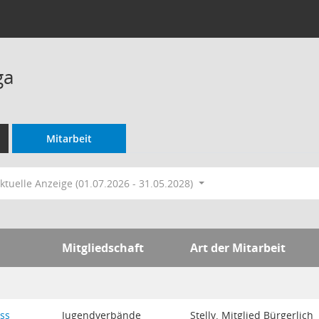
ga
Mitarbeit
ktuelle Anzeige (01.07.2026 - 31.05.2028)
Mitgliedschaft
Art der Mitarbeit
ss
Jugendverbände
Stellv. Mitglied Bürgerlich