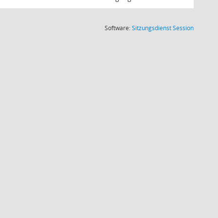
(Wird in
Software:
Sitzungsdienst
Session