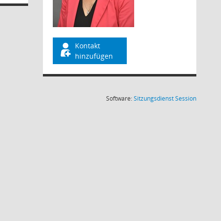
Kontakt
hinzufügen
(Wird in
Software:
Sitzungsdienst
Session