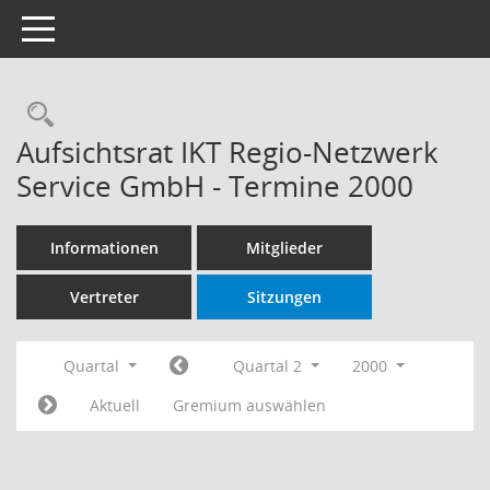
Toggle navigation
Rechercheauswahl
Aufsichtsrat IKT Regio-Netzwerk
Service GmbH - Termine 2000
Informationen
Mitglieder
Vertreter
Sitzungen
Quartal
Quartal 2
2000
Aktuell
Gremium auswählen