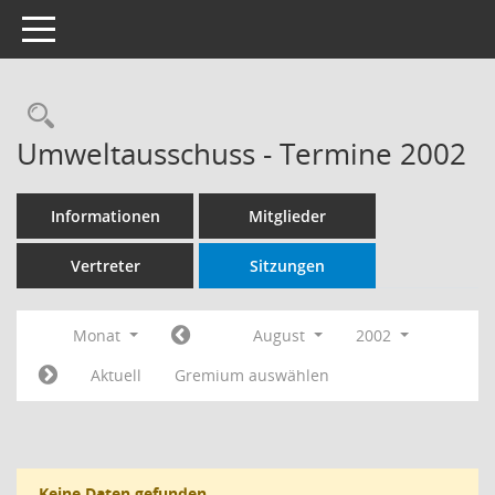
Toggle navigation
Rechercheauswahl
Umweltausschuss - Termine 2002
Informationen
Mitglieder
Vertreter
Sitzungen
Monat
August
2002
Aktuell
Gremium auswählen
Keine Daten gefunden.