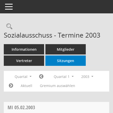
Toggle navigation
Rechercheauswahl
Sozialausschuss - Termine 2003
Informationen
Mitglieder
Vertreter
Sitzungen
Quartal
Quartal 1
2003
Aktuell
Gremium auswählen
MI
05.02.2003