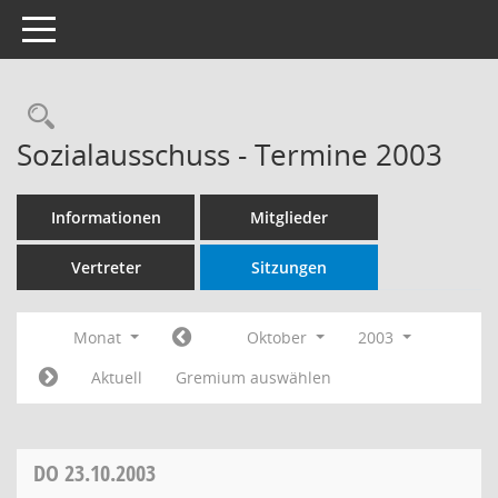
Toggle navigation
Rechercheauswahl
Sozialausschuss - Termine 2003
Informationen
Mitglieder
Vertreter
Sitzungen
Monat
Oktober
2003
Aktuell
Gremium auswählen
DO
23.10.2003