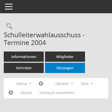
Toggle navigation
Rechercheauswahl
Schulleiterwahlausschuss -
Termine 2004
Informationen
Mitglieder
Vertreter
Sitzungen
Monat
Oktober
2004
Aktuell
Gremium auswählen