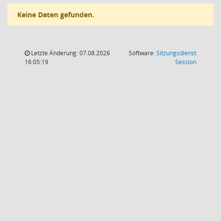
Keine Daten gefunden.
Letzte Änderung: 07.08.2026
Software:
Sitzungsdienst
(Wird in
16:05:19
Session