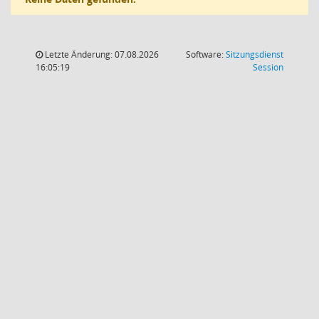
Letzte Änderung: 07.08.2026
Software:
Sitzungsdienst
(Wird in
16:05:19
Session