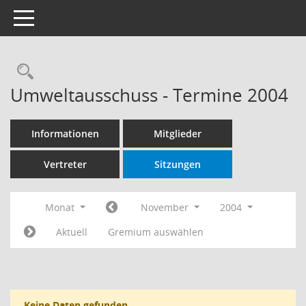
Toggle navigation
Rechercheauswahl
Umweltausschuss - Termine 2004
Informationen
Mitglieder
Vertreter
Sitzungen
Monat
November
2004
Aktuell
Gremium auswählen
Keine Daten gefunden.