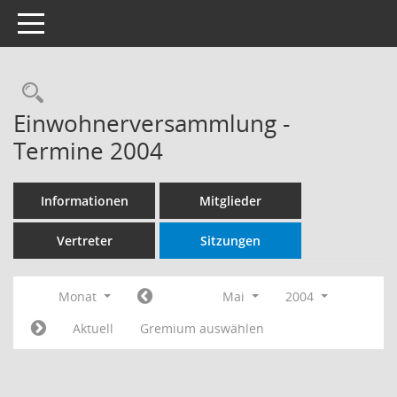
Toggle navigation
Rechercheauswahl
Einwohnerversammlung -
Termine 2004
Informationen
Mitglieder
Vertreter
Sitzungen
Monat
Mai
2004
Aktuell
Gremium auswählen