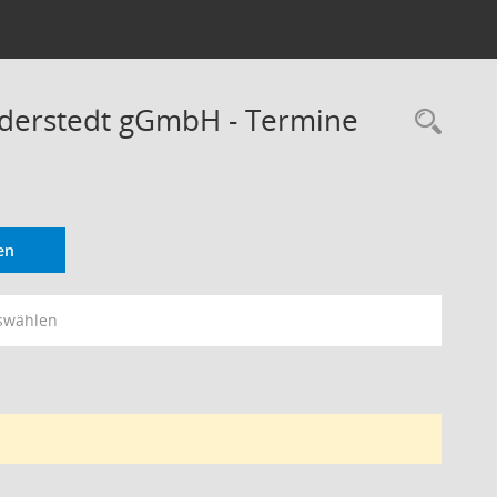
rderstedt gGmbH - Termine
Rec
en
swählen