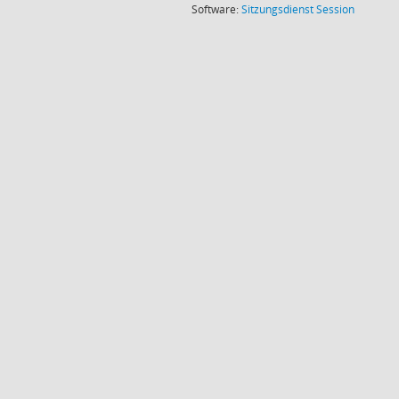
(Wird in
Software:
Sitzungsdienst
Session