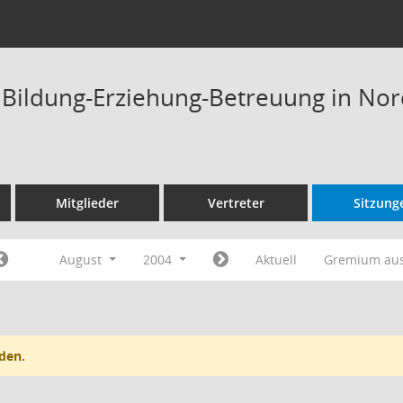
t Bildung-Erziehung-Betreuung in No
Mitglieder
Vertreter
Sitzung
August
2004
Aktuell
Gremium au
den.