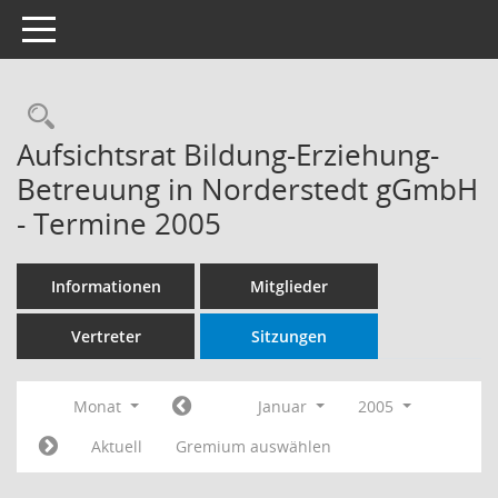
Toggle navigation
Rechercheauswahl
Aufsichtsrat Bildung-Erziehung-
Betreuung in Norderstedt gGmbH
- Termine 2005
Informationen
Mitglieder
Vertreter
Sitzungen
Monat
Januar
2005
Aktuell
Gremium auswählen