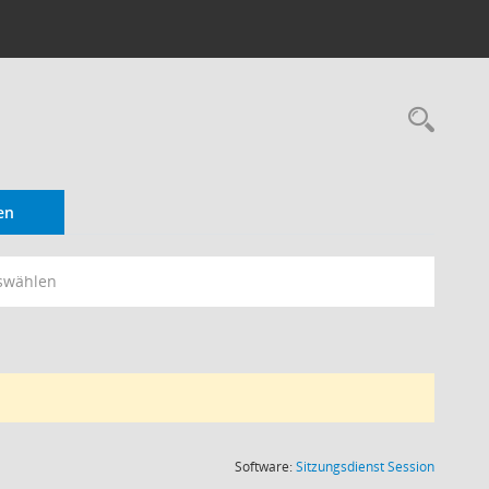
Rec
en
swählen
(Wird in
Software:
Sitzungsdienst
Session