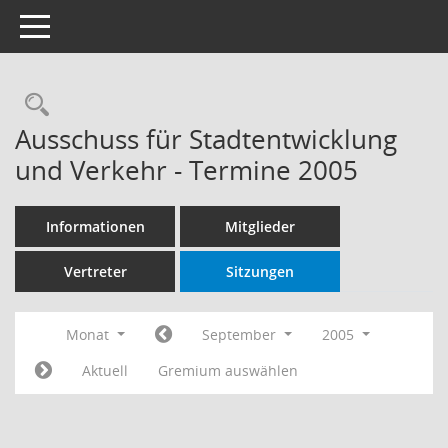
Toggle navigation
Rechercheauswahl
Ausschuss für Stadtentwicklung
und Verkehr - Termine 2005
Informationen
Mitglieder
Vertreter
Sitzungen
Monat
September
2005
Aktuell
Gremium auswählen