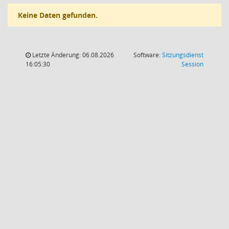
Keine Daten gefunden.
Letzte Änderung: 06.08.2026
Software:
Sitzungsdienst
(Wird in
16:05:30
Session