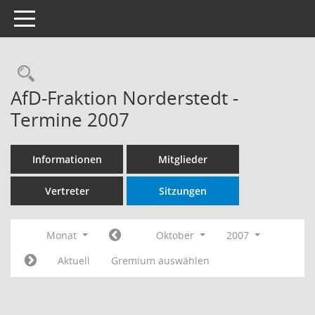
Toggle navigation
Rechercheauswahl
AfD-Fraktion Norderstedt -
Termine 2007
Informationen
Mitglieder
Vertreter
Sitzungen
Monat
Oktober
2007
Aktuell
Gremium auswählen