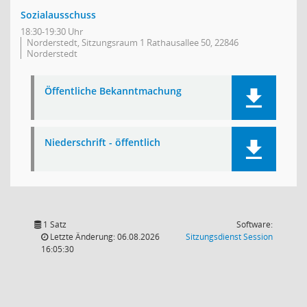
Sozialausschuss
18:30-19:30 Uhr
Norderstedt, Sitzungsraum 1 Rathausallee 50, 22846
Norderstedt
Öffentliche Bekanntmachung
Niederschrift - öffentlich
1 Satz
Software:
(Wird in
Letzte Änderung: 06.08.2026
Sitzungsdienst
Session
16:05:30