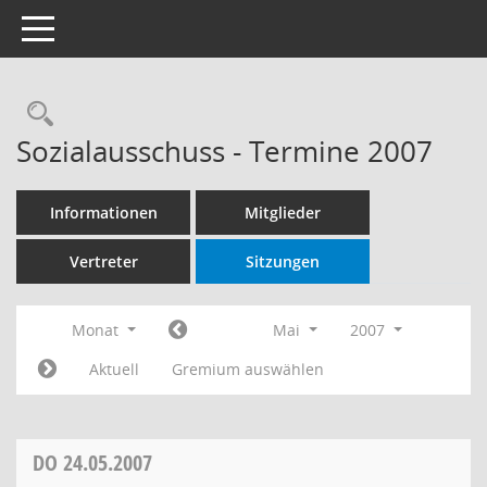
Toggle navigation
Rechercheauswahl
Sozialausschuss - Termine 2007
Informationen
Mitglieder
Vertreter
Sitzungen
Monat
Mai
2007
Aktuell
Gremium auswählen
DO
24.05.2007