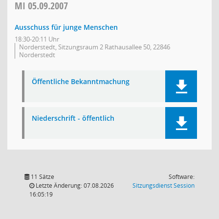
MI
05.09.2007
Ausschuss für junge Menschen
18:30-20:11 Uhr
Norderstedt, Sitzungsraum 2 Rathausallee 50, 22846
Norderstedt
Öffentliche Bekanntmachung
Niederschrift - öffentlich
11 Sätze
Software:
(Wird in
Letzte Änderung: 07.08.2026
Sitzungsdienst
Session
16:05:19