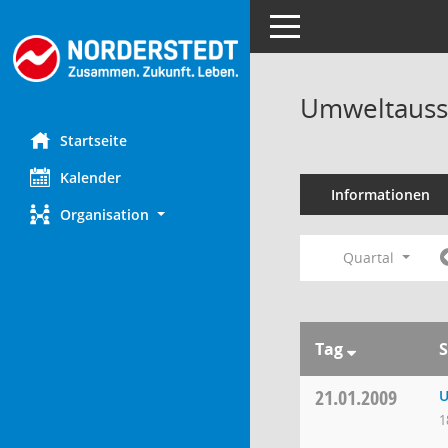
Toggle navigation
Umweltauss
Startseite
Kalender
Informationen
Organisation
Quartal
Tag
S
21.01.2009
U
1