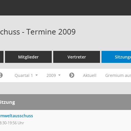
chuss - Termine 2009
Mitglieder
Vertreter
Sitzung
Quartal 1
2009
Aktuell
Gremium au
itzung
mweltausschuss
8:30-19:56 Uhr