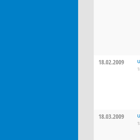
18.02.2009
U
1
18.03.2009
U
1