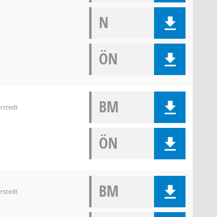
N
ÖN
BM
rstedt
ÖN
BM
rstedt