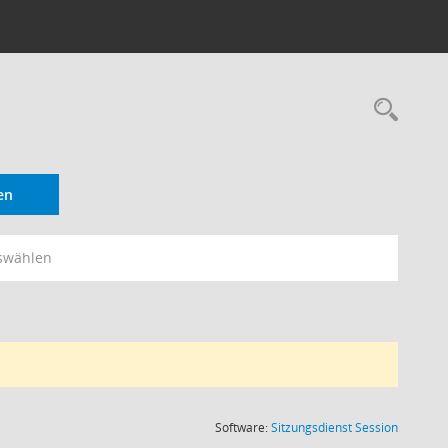
Rec
en
swählen
(Wird in
Software:
Sitzungsdienst
Session