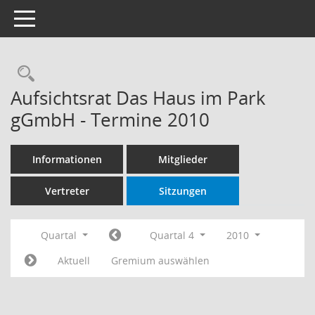
Toggle navigation
Rechercheauswahl
Aufsichtsrat Das Haus im Park
gGmbH - Termine 2010
Informationen
Mitglieder
Vertreter
Sitzungen
Quartal
Quartal 4
2010
Aktuell
Gremium auswählen