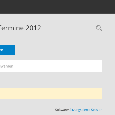
 Termine 2012
Rec
en
swählen
(Wird in
Software:
Sitzungsdienst
Session