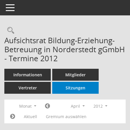
Toggle navigation
Rechercheauswahl
Aufsichtsrat Bildung-Erziehung-
Betreuung in Norderstedt gGmbH
- Termine 2012
Informationen
Mitglieder
Vertreter
Sitzungen
Monat
April
2012
Aktuell
Gremium auswählen