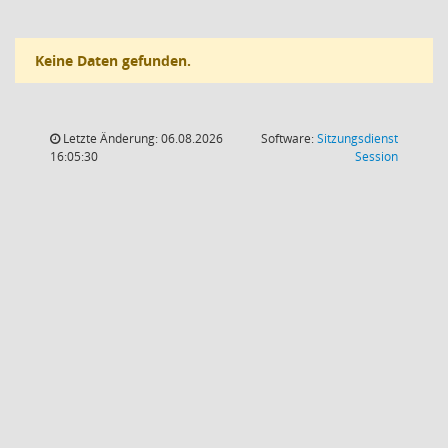
Keine Daten gefunden.
Letzte Änderung: 06.08.2026
Software:
Sitzungsdienst
(Wird in
16:05:30
Session