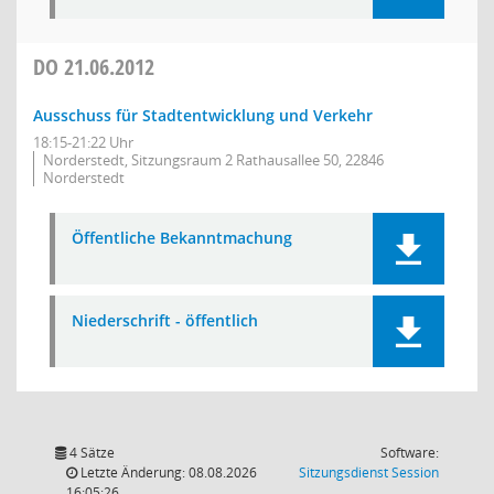
DO
21.06.2012
Ausschuss für Stadtentwicklung und Verkehr
18:15-21:22 Uhr
Norderstedt, Sitzungsraum 2 Rathausallee 50, 22846
Norderstedt
Öffentliche Bekanntmachung
Niederschrift - öffentlich
4 Sätze
Software:
(Wird in
Letzte Änderung: 08.08.2026
Sitzungsdienst
Session
16:05:26