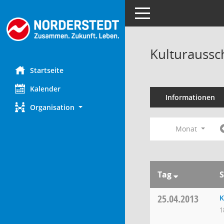
Toggle navigation
Kulturaussc
Startseite
Kalender
Informationen
Organisation
Monat
Tag
S
25.04.2013
K
1