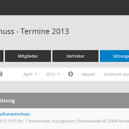
huss - Termine 2013
Mitglieder
Vertreter
Sitzung
April
2013
Aktuell
Gremium au
itzung
ulturausschuss
8:15-19:15 Uhr
Norderstedt, Sitzungsraum 3 Rathausallee 50, 22846 Norde