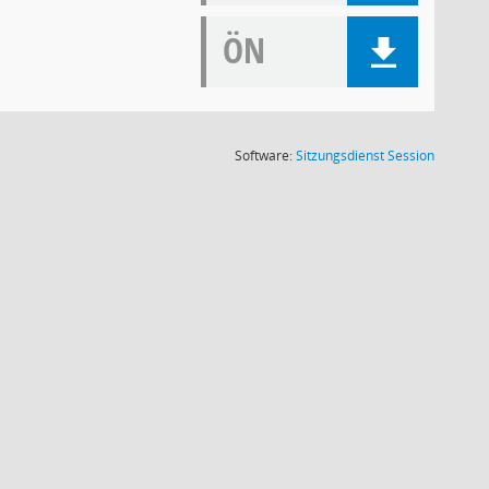
ÖN
(Wird in
Software:
Sitzungsdienst
Session